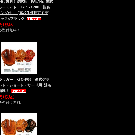
け無料！硬式用 KANAME 硬式
ーミット TYPE-C200 指あ
リング付 (高校生使用可モデ
ラック×ブラック
0円(税込)
み型付無料！
ッガー KSG-M00 硬式グラ
ンド・ショート・サード用 湯も
無料！
0円(税込)
み型付け無料。