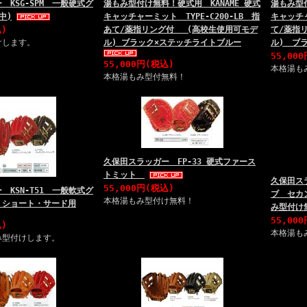
 KSG-SPM 一般硬式グ
湯もみ型付け無料！硬式用 KANAME 硬式
湯もみ型付
中)
キャッチャーミット TYPE-C200-LB 指
キャッチャ
込)
あて/薬指リング付 (高校生使用可モデ
て/薬指
けします。
ル) ブラック×ステッチライトブルー
ル) ブ
55,00
55,000円(税込)
本格湯も
本格湯もみ型付無料！
久保田スラッガー FP-33 硬式ファース
トミット
久保田スラ
55,000円(税込)
 KSN-T51 一般軟式グ
ブ セカ
本格湯もみ型付け無料！
・ショート・サード用
み型付け
55,00
込)
本格湯も
み型付けします。