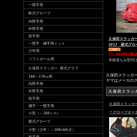
一塁手用
軟式グローブ
内野手用
外野手用
投手用
久保田スラッガー
一塁手・捕手用ミット
SP17 硬式グ
少年用
55,000円(税
ソフトボール用
本格湯もみ型付
久保田スラッガー 硬式グラブ
久保田スラッガ
160～170㎝用
ヤマはメーカの
内野手用
外野手用
久保田スラッ
投手用
久保田スラッガ
捕手・一塁手用
＊グローブオー
小型（～160ｃｍ）
硬式グローブ
小型（少年・～160cm向き）