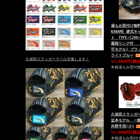
湯もみ型付け無
KANAME 硬式
ト TYPE-C20
薬指リング付 
可モデル) ブラ
ライトブルー
久保田スラッガーラベル交換します！
55,000円(税
本格湯もみ型付
久保田スラッガー
近本モデル 一
外野手用(小)
55,000円(税
本格湯もみ型付