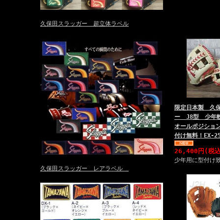
久保田スラッガー 超立体ラベル
限定日本製 久
ー J8型 少
オールポジショ
付け無料！EX-2
26,400円(税
少年用に型付け
久保田スラッガー レアラベル