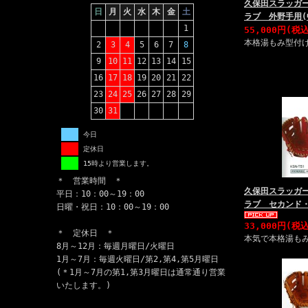
久保田スラッガー
日
月
火
水
木
金
土
ラブ 外野手用(
1
55,000円(税
本格湯もみ型付
2
3
4
5
6
7
8
9
10
11
12
13
14
15
16
17
18
19
20
21
22
23
24
25
26
27
28
29
30
31
今日
定休日
15時より営業します。
＊ 営業時間 ＊
久保田スラッガー
平日：10：00～19：00
ラブ セカンド
日曜・祝日：10：00～19：00
33,000円(税
＊ 定休日 ＊
本気で本格湯も
8月～12月：毎週月曜日/火曜日
1月～7月：毎週火曜日/第2,第4,第5月曜日
(＊1月～7月の第1,第3月曜日は通常通り営業
いたします。)