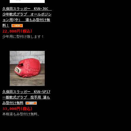
久保田スラッガー KSN-J6C
少年軟式グラブ オールポジシ
ョン用(中） 湯もみ型付け無
料！
22,000円(税込)
少年用に型付け致します！
久保田スラッガー KSN-SP17
一般軟式グラブ 投手用 湯も
み型付け無料
33,000円(税込)
本格湯もみ型付け無料。