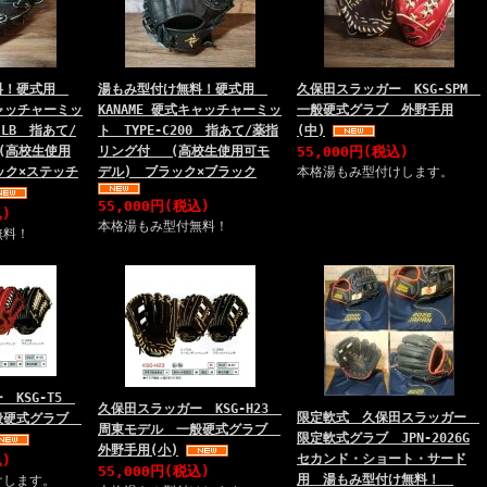
料！硬式用
湯もみ型付け無料！硬式用
久保田スラッガー KSG-SPM
キャッチャーミッ
KANAME 硬式キャッチャーミッ
一般硬式グラブ 外野手用
0-LB 指あて/
ト TYPE-C200 指あて/薬指
(中)
(高校生使用
リング付 (高校生使用可モ
55,000円(税込)
ック×ステッチ
デル) ブラック×ブラック
本格湯もみ型付けします。
55,000円(税込)
込)
本格湯もみ型付無料！
無料！
 KSG-T5
久保田スラッガー KSG-H23
限定軟式 久保田スラッガー
般硬式グラブ
周東モデル 一般硬式グラブ
限定軟式グラブ JPN-2026G
外野手用(小)
セカンド・ショート・サード
込)
55,000円(税込)
用 湯もみ型付け無料！
けします。