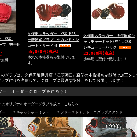
久保田スラッガー KSG-MP5
久保田スラッガー 少年軟式キ
 KSG-
一般硬式グラブ セカンド・シ
ャッチャーミット(中）JCSR
ローブ 投手用
ョート・サード用
レギューラーバック
55,000円(税込)
22,000円(税込)
込)
本気で本格湯もみ型付けしま
少年用に型付け致します！
け無料。
す。
ーのグラブは、久保田運動具店『江頭師匠』直伝の本格湯もみ型付け加工をし
グラブ作りを考慮して、グローブに最適な型付けをしてお届けします！
ガー オーダーグローブを作ろう！
ーのオリジナルオーダーグラブ作成は、こちらへ
ダー
＊キャッチャーミット
＊ファーストミット
＊グラブスタンド