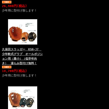
26,400円(税込)
少年用に型付け致します！
久保田スラッガー KSN-J7
少年軟式グラブ オールポジシ
ョン用（最小）（低学年向
き） 湯もみ型付け無料！
18,700円(税込)
少年用に型付け致します！