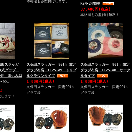
本格湯もみ型付けします。
KSN-24MS型
37,400円(税込)
本格湯もみ型付け無料！
保田スラッガ
久保田スラッガー 90th 限定
久保田スラッガー 90th 限定
年軟式グラブ
グラブ布袋 LT25-A9 トリプ
グラブ布袋 LT25-A8 サーク
ン用 湯もみ型
ルクラウンタイプ
ルタイプ
5-GS1
1,980円(税込)
1,980円(税込)
久保田スラッガー 限定90th
久保田スラッガー 限定90th
込)
グラブ袋
グラブ袋
致します！