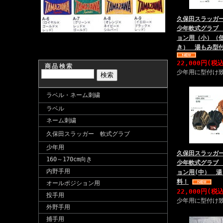
久保田スラッガー
少年軟式グラブ
ョン用（小）（
き） 湯もみ型
22,000円(税
商品検索
少年用に型付け
ラベル・ネーム刺繍
ラベル
ネーム刺繍
久保田スラッガー 軟式グラブ
少年用
久保田スラッガー
160～170cm向き
少年軟式グラブ
内野手用
ョン用(中） 
料！
オールポジション用
22,000円(税
投手用
少年用に型付け
外野手用
捕手用