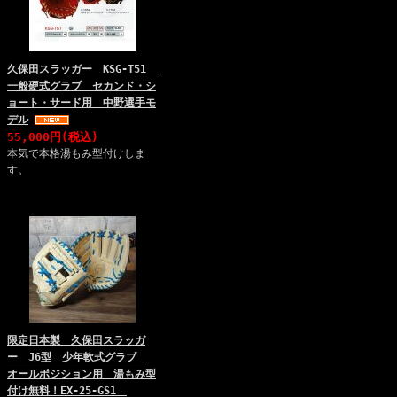
久保田スラッガー KSG-T51
一般硬式グラブ セカンド・シ
ョート・サード用 中野選手モ
デル
55,000円(税込)
本気で本格湯もみ型付けしま
す。
限定日本製 久保田スラッガ
ー J6型 少年軟式グラブ
オールポジション用 湯もみ型
付け無料！EX-25-GS1