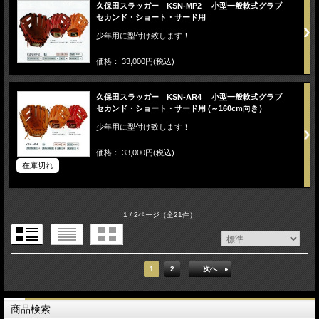
久保田スラッガー KSN-MP2 小型一般軟式グラブ
セカンド・ショート・サード用
少年用に型付け致します！
価格： 33,000円(税込)
久保田スラッガー KSN-AR4 小型一般軟式グラブ
セカンド・ショート・サード用 (～160cm向き）
少年用に型付け致します！
価格： 33,000円(税込)
在庫切れ
1 / 2ページ
（全21件）
1
2
次へ
商品検索