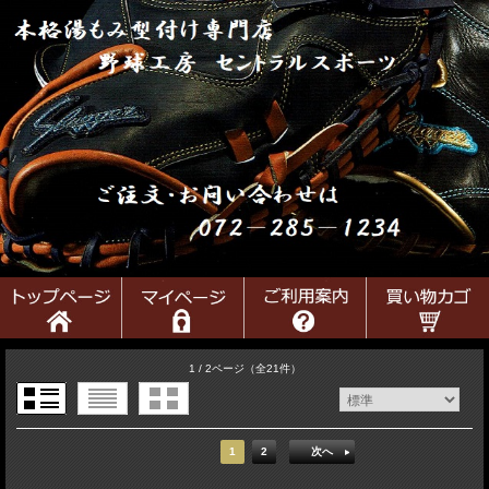
1 / 2ページ
（全21件）
1
2
次へ