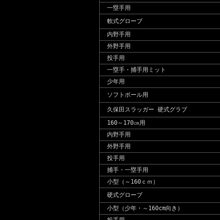
一塁手用
軟式グローブ
内野手用
外野手用
投手用
一塁手・捕手用ミット
少年用
ソフトボール用
久保田スラッガー 硬式グラブ
160～170㎝用
内野手用
外野手用
投手用
捕手・一塁手用
小型（～160ｃｍ）
硬式グローブ
小型（少年・～160cm向き）