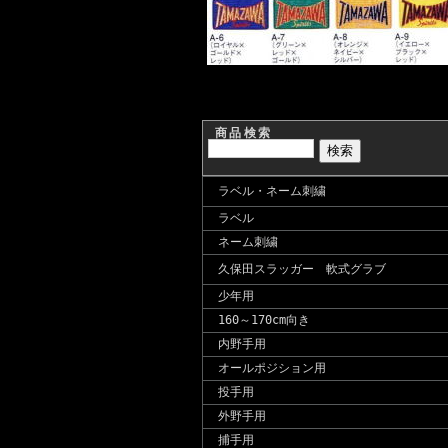
商品検索
ラベル・ネーム刺繍
ラベル
ネーム刺繍
久保田スラッガー 軟式グラブ
少年用
160～170cm向き
内野手用
オールポジション用
投手用
外野手用
捕手用