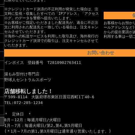
に限らせていただきます。
※クレジットカード決済の不正利用が発覚した場合は、注
文時に監視・収集したすべての「IPアドレス」「アクセス
ログ」のデータを警察へ提出いたします。
※お客様がご指定いただきました配送先が、過去に不正注
お客様からお預か
文に利用された配送先と一致している場合は、注文キャン
ールアドレスなど
セルさせていただきます。
からの提出要請が
※海外への転送サービスを利用した取引及び、海外発行の
利用する事は一切
クレジットカード決済での取引は、注文キャンセルさせて
いただきます。
お問い合わせ
インボイス 登録番号 T2810902763411
湯もみ型付け専門店
野球人セントラルスポーツ
店舗移転しました！
〒599-8114 大阪府堺市東区日置荘西町1丁40-6
TEL:072-285-1234
＊ 定休日 ＊
8月～12月：毎週月曜日/火曜日
1月～7月：毎週火曜日/第2,第4,第5月曜日
(＊1月～7月の第1,第3月曜日は通常通り営業いたします。)