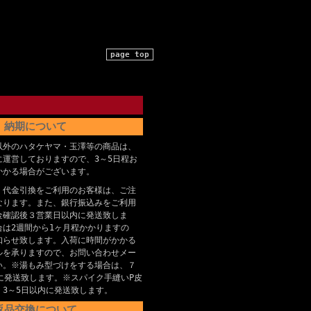
page top
納期について
以外のハタケヤマ・玉澤等の商品は、
に運営しておりますので、3～5日程お
かかる場合がございます。
、代金引換をご利用のお客様は、ご注
なります。また、銀行振込みをご利用
金確認後３営業日以内に発送致しま
合は2週間から1ヶ月程かかりますの
知らせ致します。入荷に時間がかかる
ルを承りますので、お問い合わせメー
い。※湯もみ型づけをする場合は、７
に発送致します。※スパイク手縫いP皮
、3～5日以内に発送致します。
返品交換について