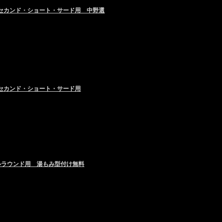
 セカンド・ショート・サード用 中野選
 セカンド・ショート・サード用
ールラウンド用 湯もみ型付け無料