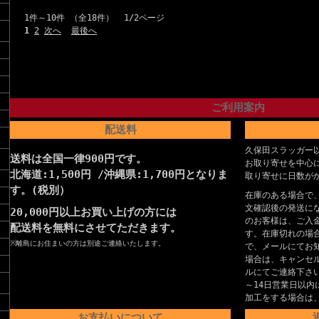
1件～10件 （全18件） 1/2ページ
1
2
次へ
最後へ
ご利用案内
配送料
久保田スラッガー
送料は全国一律900円です。
お取り寄せを中心
北海道:1,500円 /沖縄県:1,700円となりま
取り寄せに日数が
す。(税別）
在庫のある場合で
文確認後の発送に
20,000円以上お買い上げの方には
のお客様は、ご入
配送料を無料にさせてただきます。
す。在庫切れの場
※離島にお住まいの方は別途ご連絡いたします。
で、メールにてお
場合は、キャンセ
ルにてご連絡下さ
～14日営業日以内
加工をする場合は
お支払いについて