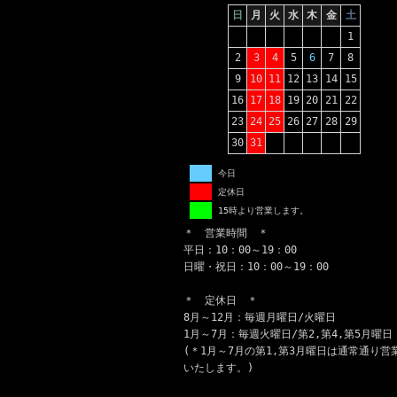
日
月
火
水
木
金
土
1
2
3
4
5
6
7
8
9
10
11
12
13
14
15
16
17
18
19
20
21
22
23
24
25
26
27
28
29
30
31
今日
定休日
15時より営業します。
＊ 営業時間 ＊
平日：10：00～19：00
日曜・祝日：10：00～19：00
＊ 定休日 ＊
8月～12月：毎週月曜日/火曜日
1月～7月：毎週火曜日/第2,第4,第5月曜日
(＊1月～7月の第1,第3月曜日は通常通り営
いたします。)