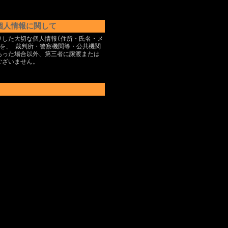
個人情報に関して
りした大切な個人情報(住所・氏名・メ
)を、 裁判所・警察機関等・公共機関
あった場合以外、第三者に譲渡または
ございません。