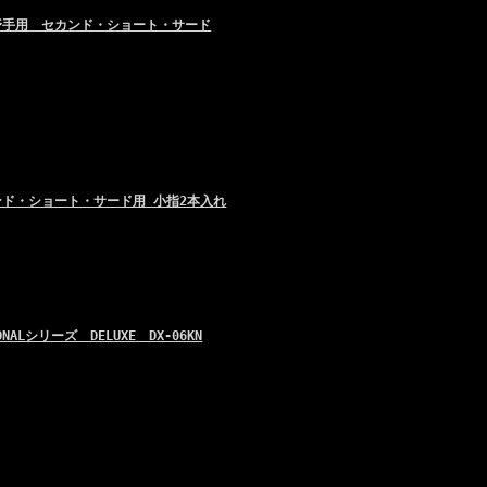
内野手用 セカンド・ショート・サード
カンド・ショート・サード用 小指2本入れ
Lシリーズ DELUXE DX-06KN