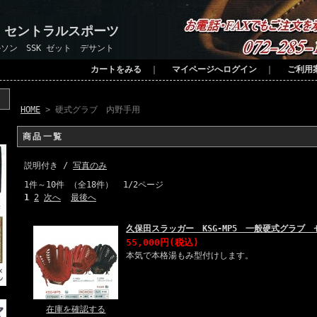
 セントラルスポーツ
ソン SSK ゼット デサント
カートをみる
｜
マイページへログイン
｜
ご利用
HOME
> 硬式グラブ 内野手用
商品一覧
説明付き /
写真のみ
1件～10件 （全18件） 1/2ページ
1
2
次へ
最後へ
久保田スラッガー KSG-MP5 一般硬式グラブ
55,000円(税込)
本気で本格湯もみ型付けします。
在庫を確認する