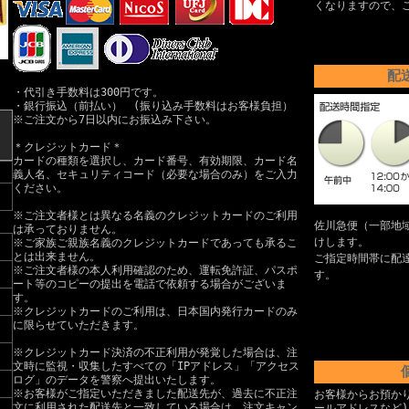
くなりますので、
配
・代引き手数料は300円です。
・銀行振込（前払い） (振り込み手数料はお客様負担）
※ご注文から7日以内にお振込み下さい。
＊クレジットカード＊
カードの種類を選択し、カード番号、有効期限、カード名
義人名、セキュリティコード（必要な場合のみ）をご入力
ください。
※ご注文者様とは異なる名義のクレジットカードのご利用
佐川急便（一部地
は承っておりません。
けします。
※ご家族ご親族名義のクレジットカードであっても承るこ
とは出来ません。
ご指定時間帯に配
※ご注文者様の本人利用確認のため、運転免許証、パスポ
す。
ート等のコピーの提出を電話で依頼する場合がございま
す。
※クレジットカードのご利用は、日本国内発行カードのみ
に限らせていただきます。
※クレジットカード決済の不正利用が発覚した場合は、注
文時に監視・収集したすべての「IPアドレス」「アクセス
ログ」のデータを警察へ提出いたします。
※お客様がご指定いただきました配送先が、過去に不正注
お客様からお預か
文に利用された配送先と一致している場合は、注文キャン
ールアドレスなど