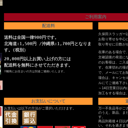
ご利用案内
配送料
久保田スラッガー
送料は全国一律900円です。
お取り寄せを中心
北海道:1,500円 /沖縄県:1,700円となりま
取り寄せに日数が
す。(税別）
在庫のある場合で
文確認後の発送に
20,000円以上お買い上げの方には
のお客様は、ご入
配送料を無料にさせてただきます。
す。在庫切れの場
※離島にお住まいの方は別途ご連絡いたします。
で、メールにてお
場合は、キャンセ
ルにてご連絡下さ
～14日営業日以内
加工をする場合は
お支払いについて
お支払いは以下の方法がご選択いただけます。
万一不良品等がご
のうえ、新品、ま
す。
商品到着後４日以
い。それを過ぎま