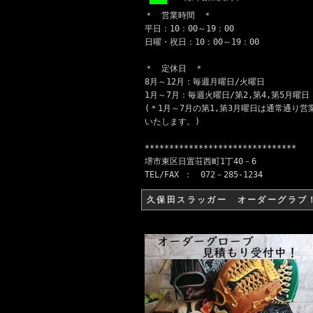
＊ 営業時間 ＊
平日：10：00～19：00
日曜・祝日：10：00～19：00
＊ 定休日 ＊
8月～12月：毎週月曜日/火曜日
1月～7月：毎週火曜日/第2,第4,第5月曜日
(＊1月～7月の第1,第3月曜日は通常通り営
いたします。)
*******************************
堺市東区日置荘西町1丁40－6
TEL/FAX ： 072－285-1234
久保田スラッガー オーダーグラブ