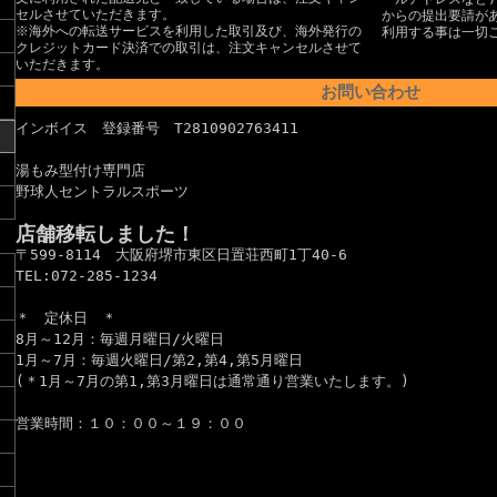
セルさせていただきます。
からの提出要請が
※海外への転送サービスを利用した取引及び、海外発行の
利用する事は一切
クレジットカード決済での取引は、注文キャンセルさせて
いただきます。
お問い合わせ
インボイス 登録番号 T2810902763411
湯もみ型付け専門店
野球人セントラルスポーツ
店舗移転しました！
〒599-8114 大阪府堺市東区日置荘西町1丁40-6
TEL:072-285-1234
＊ 定休日 ＊
8月～12月：毎週月曜日/火曜日
1月～7月：毎週火曜日/第2,第4,第5月曜日
(＊1月～7月の第1,第3月曜日は通常通り営業いたします。)
営業時間：１０：００～１９：００