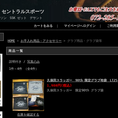
 セントラルスポーツ
ソン SSK ゼット デサント
カートをみる
｜
マイページへログイン
｜
ご利用
HOME
>
お手入れ用品・アクセサリー
> グラブ用品・グラブ袋等
商品一覧
説明付き /
写真のみ
1件～4件 （全4件）
久保田スラッガー 90th 限定グラブ布袋 LT2
1,980円(税込)
久保田スラッガー 限定90th グラブ袋
在庫を確認する