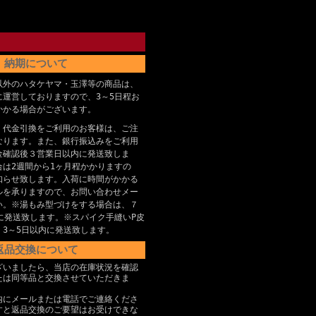
納期について
以外のハタケヤマ・玉澤等の商品は、
に運営しておりますので、3～5日程お
かかる場合がございます。
、代金引換をご利用のお客様は、ご注
なります。また、銀行振込みをご利用
金確認後３営業日以内に発送致しま
合は2週間から1ヶ月程かかりますの
知らせ致します。入荷に時間がかかる
ルを承りますので、お問い合わせメー
い。※湯もみ型づけをする場合は、７
に発送致します。※スパイク手縫いP皮
、3～5日以内に発送致します。
返品交換について
ざいましたら、当店の在庫状況を確認
たは同等品と交換させていただきま
内にメールまたは電話でご連絡くださ
すと返品交換のご要望はお受けできな