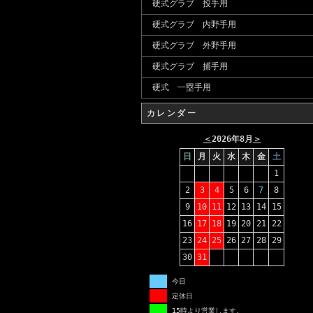
硬式グラブ 投手用
硬式グラブ 内野手用
硬式グラブ 外野手用
硬式グラブ 捕手用
硬式 一塁手用
カレンダー
＜
2026年8月
＞
日
月
火
水
木
金
土
1
2
3
4
5
6
7
8
9
10
11
12
13
14
15
16
17
18
19
20
21
22
23
24
25
26
27
28
29
30
31
今日
定休日
15時より営業します。