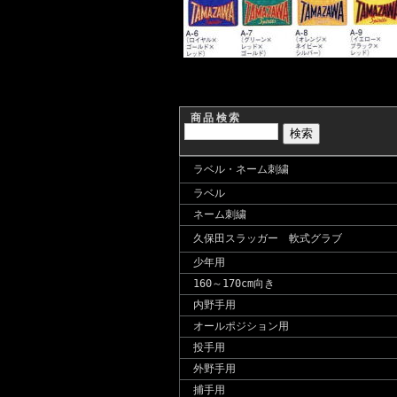
商品検索
ラベル・ネーム刺繍
ラベル
ネーム刺繍
久保田スラッガー 軟式グラブ
少年用
160～170cm向き
内野手用
オールポジション用
投手用
外野手用
捕手用