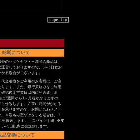
page top
納期について
以外のハタケヤマ・玉澤等の商品は、
に運営しておりますので、3～5日程お
かかる場合がございます。
、代金引換をご利用のお客様は、ご注
なります。また、銀行振込みをご利用
金確認後３営業日以内に発送致しま
合は2週間から1ヶ月程かかりますの
知らせ致します。入荷に時間がかかる
ルを承りますので、お問い合わせメー
い。※湯もみ型づけをする場合は、７
に発送致します。※スパイク手縫いP皮
、3～5日以内に発送致します。
返品交換について