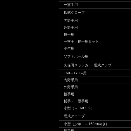
一塁手用
軟式グローブ
内野手用
外野手用
投手用
一塁手・捕手用ミット
少年用
ソフトボール用
久保田スラッガー 硬式グラブ
160～170㎝用
内野手用
外野手用
投手用
捕手・一塁手用
小型（～160ｃｍ）
硬式グローブ
小型（少年・～160cm向き）