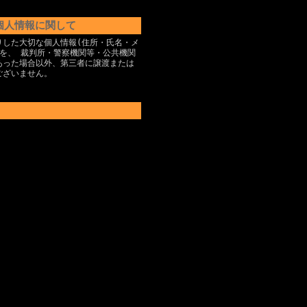
個人情報に関して
りした大切な個人情報(住所・氏名・メ
)を、 裁判所・警察機関等・公共機関
あった場合以外、第三者に譲渡または
ございません。