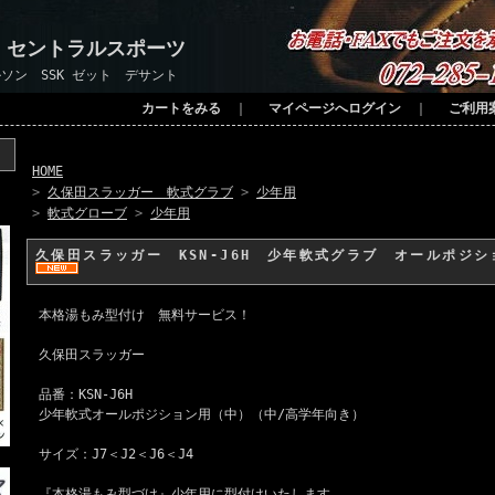
 セントラルスポーツ
ソン SSK ゼット デサント
カートをみる
｜
マイページへログイン
｜
ご利用
HOME
>
久保田スラッガー 軟式グラブ
>
少年用
>
軟式グローブ
>
少年用
久保田スラッガー KSN-J6H 少年軟式グラブ オールポジ
本格湯もみ型付け 無料サービス！
久保田スラッガー
品番：KSN-J6H
少年軟式オールポジション用（中）（中/高学年向き）
サイズ：J7＜J2＜J6＜J4
『本格湯もみ型づけ』少年用に型付けいたします。