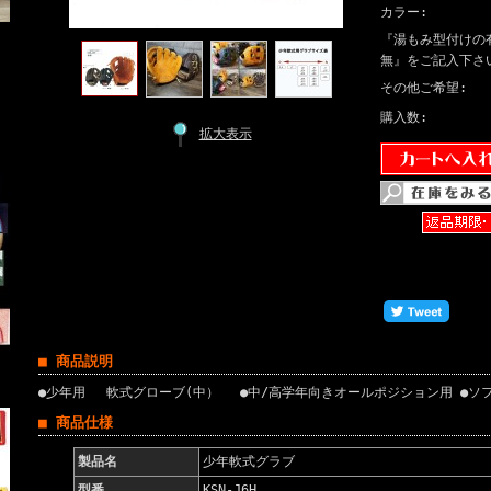
カラー:
『湯もみ型付けの
無』をご記入下さ
その他ご希望:
購入数:
拡大表示
■ 商品説明
●少年用 軟式グローブ(中） ●中/高学年向きオールポジション用 ●ソ
■ 商品仕様
製品名
少年軟式グラブ
型番
KSN-J6H