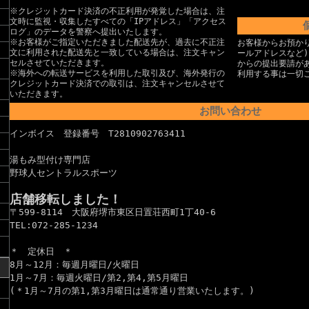
※クレジットカード決済の不正利用が発覚した場合は、注
文時に監視・収集したすべての「IPアドレス」「アクセス
ログ」のデータを警察へ提出いたします。
※お客様がご指定いただきました配送先が、過去に不正注
お客様からお預か
文に利用された配送先と一致している場合は、注文キャン
ールアドレスなど
セルさせていただきます。
からの提出要請が
※海外への転送サービスを利用した取引及び、海外発行の
利用する事は一切
クレジットカード決済での取引は、注文キャンセルさせて
いただきます。
お問い合わせ
インボイス 登録番号 T2810902763411
湯もみ型付け専門店
野球人セントラルスポーツ
店舗移転しました！
〒599-8114 大阪府堺市東区日置荘西町1丁40-6
TEL:072-285-1234
＊ 定休日 ＊
8月～12月：毎週月曜日/火曜日
1月～7月：毎週火曜日/第2,第4,第5月曜日
(＊1月～7月の第1,第3月曜日は通常通り営業いたします。)