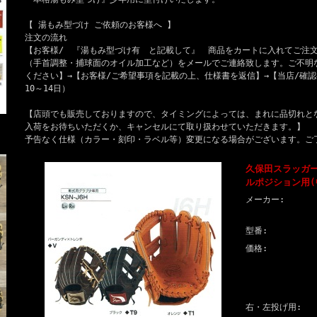
【 湯もみ型づけ ご依頼のお客様へ 】
注文の流れ
【お客様/ 『湯もみ型づけ有 と記載して』 商品をカートに入れてご注文
（手首調整・捕球面のオイル加工など）をメールでご連絡致します。ご不明
ください】→【お客様/ご希望事項を記載の上、仕様書を返信】→【当店/確
10～14日）
【店頭でも販売しておりますので、タイミングによっては、まれに品切れと
入荷をお待ちいただくか、キャンセルにて取り扱わせていただきます。】
予告なく仕様（カラー・刻印・ラベル等）変更になる場合がございます。ご
久保田スラッガー
ルポジション用
メーカー:
型番:
価格:
右・左投げ用: