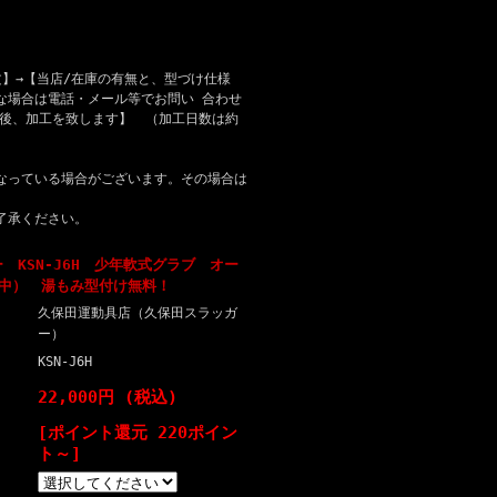
】→【当店/在庫の有無と、型づけ仕様
な場合は電話・メール等でお問い 合わせ
認後、加工を致します】 （加工日数は約
なっている場合がございます。その場合は
了承ください。
 KSN-J6H 少年軟式グラブ オー
(中） 湯もみ型付け無料！
久保田運動具店（久保田スラッガ
ー）
KSN-J6H
22,000円 (税込)
[ポイント還元 220ポイン
ト～]