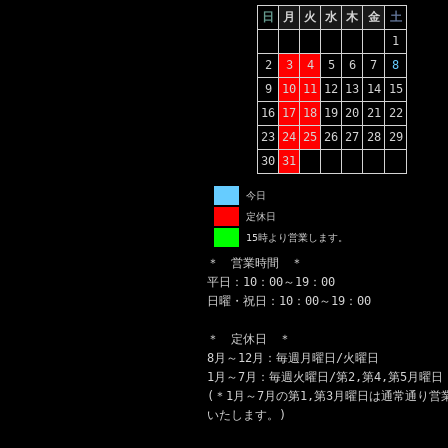
日
月
火
水
木
金
土
1
2
3
4
5
6
7
8
9
10
11
12
13
14
15
16
17
18
19
20
21
22
23
24
25
26
27
28
29
30
31
今日
定休日
15時より営業します。
＊ 営業時間 ＊
平日：10：00～19：00
日曜・祝日：10：00～19：00
＊ 定休日 ＊
8月～12月：毎週月曜日/火曜日
1月～7月：毎週火曜日/第2,第4,第5月曜日
(＊1月～7月の第1,第3月曜日は通常通り営
いたします。)