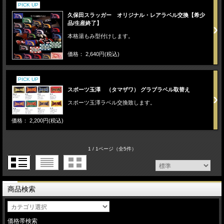
PICK UP
久保田スラッガー オリジナル・レアラベル交換【希少
品/生産終了】
本格湯もみ型付けします。
価格： 2,640円(税込)
PICK UP
スポーツ玉澤 （タマザワ） グラブラベル取替え
スポーツ玉澤ラベル交換致します。
価格： 2,200円(税込)
1 / 1ページ
（全5件）
商品検索
価格帯検索