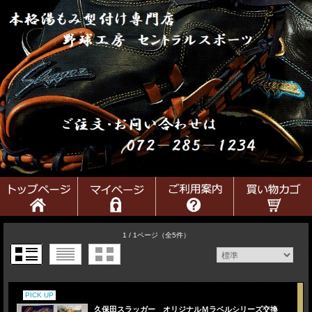
1 / 1ページ
（全5件）
PICK UP
久保田スラッガー オリジナルＭラベルシリーズ交換