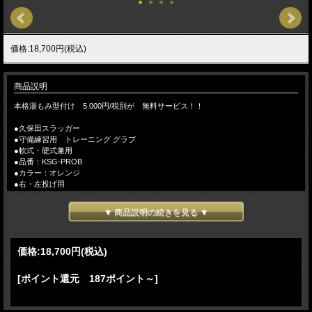
価格:18,700円(税込)
商品説明
本格湯もみ型付け 5.000円/税別が 無料サービス！！
●久保田スラッガー
●守備練習用 トレーニング グラブ
●軟式・硬式兼用
●品番：KSG-PROB
●カラー：オレンジ
●右・左投げ用
★日本プロ野球OBクラブと共同開発した練習用グラブ。
▼ 商品説明の続きを見る ▼
少年野球からプロ野球選手の捕球練習まで幅広く使用できます。
【 湯もみ型づけ ご依頼のお客様へ 】
価格:
18,700円
(税込)
注文の流れ
【お客様/ 『湯もみ型づけ有 と記載して』 商品をカートに入れてご注文】
→【当店/在庫の有無と、型づけ仕様（逆トジ・ 土手紐抜き・手首調整など）をご
[ポイント還元 187ポイント～]
連絡します。ご不明な場合は電話・メール等でお問い合わせください】→【お客
様/ご希望事項を記載の上、仕様書を返信】→【当店/確認後、加工を致しま
す】 （加工日数は約10～12日） 【店頭でも販売しておりますので、タイミン