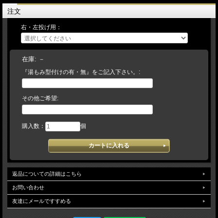
グによっては、品切れとなっている場合がございます。その場合は、入荷をお待ち
注文
いただくか、キャンセルにて取り扱わせていただきます。】 予告なく（ラベル・
刻印・カラー等）変更になる場合がございますので、ご了承下さいませ。
右・左投げ用：
在庫:
－
『湯もみ型付けの有・無』をご記入下さい。:
その他ご希望:
購入数：
個
返品についての詳細はこちら
お問い合わせ
友達にメールですすめる