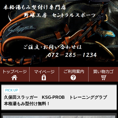
PICK UP
久保田スラッガー KSG-PROB トレーニンググラブ
本格湯もみ型付け無料！