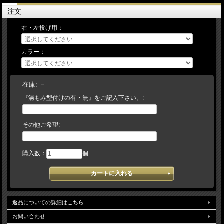
ポケットの深さ：深い
注文
手入れ部：中
右・左投げ用：
小指2本入り対応
日本製
カラー：
『本格湯もみ型付け』を無料にて加工致します。
【 湯もみ型づけ ご依頼のお客様へ 】
注文の流れ
在庫:
－
『湯もみ型付けの有・無』をご記入下さい。:
【お客様/ 『湯もみ型づけ有 と記載して』 商品をカートに入れてご注文】
→【当店/在庫の有無と、型づけ仕様（逆トジ・ 土手紐抜き・手首調整など）をメ
ールでご連絡致します。 ご不明な場合は電話・メール等でお問い 合わせ下さい】
→【お客様/ご希望事項を記載の上、仕様書を返信】→【当店/確認後、加工を致し
その他ご希望:
ます】 （加工日数は約10～14日） 【こちらの商品は、実店舗在庫とお取り寄
せで運営しております。 メーカー在庫切れの場合は入荷をお待ちいただくか、キ
ャンセルにて取り扱わせて頂きます。】
購入数：
個
予告なく仕様（カラー・刻印・ラベル等）変更になる場合がございます。ご了承下
さい。
返品についての詳細はこちら
お問い合わせ