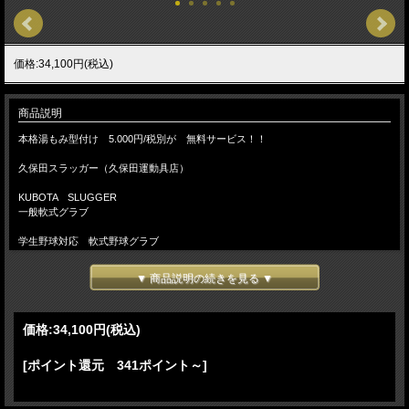
価格:34,100円(税込)
商品説明
本格湯もみ型付け 5.000円/税別が 無料サービス！！
久保田スラッガー（久保田運動具店）
KUBOTA SLUGGER
一般軟式グラブ
学生野球対応 軟式野球グラブ
品番：KSN-SPM
▼ 商品説明の続きを見る ▼
外野手用(中）
（右投げ・左投げ用）
価格:
34,100円
(税込)
カラー：バーガンディ×トレンチ
カラー：バーガンディ×トレンチ(Vラベル）
カラー：GRオレンジ×トレンチ
[ポイント還元 341ポイント～]
ウエブ：W-62
グラブの大きさ：中
ポケットの広さ：普通