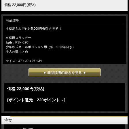
価格:22,000円(税込)
商品説明
本格湯もみ型付け5,000円/税別が無料！
久保田スラッガー
品番：KSN-J2C
少年軟式オールポジション用（低・中学年向き）
手入れ部小さめ
サイズ：J7＜J2＜J6＜J4
カラー：オレンジ
▼ 商品説明の続きを見る ▼
カラー：ブラック
カラー：バーガンディ
価格:
22,000円
(税込)
『本格湯もみ型づけ』少年用に型付けいたします。
【 湯もみ型づけ ご依頼のお客様へ 】
[ポイント還元 220ポイント～]
注文の流れ
【お客様/ 『湯もみ型づけ有 と記載して』 商品をカートに入れてご注文】
→【当店/在庫の有無と、型づけ仕様（手首調整や捕球面のオイル加工など）をメ
ールでご連絡致します。ご不明な場合は電話・メール等でお問い 合わせくださ
注文
い】→【お客様/ご希望事項を記載の上、仕様書を返信】→【当店/確認後、加工を
致します】 （加工日数は約10～14日営業日）