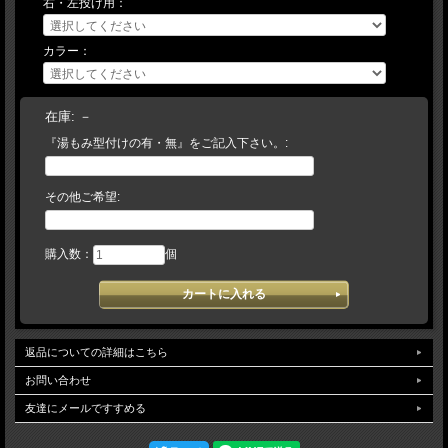
右・左投げ用：
【店頭でも販売しておりますので、タイミングによっては、まれに品切れとなって
いる場合がございます。その場合は入荷をお待ちいただくか、キャンセルにて取り
カラー：
扱わせていただきます。予告なく仕様（カラー・刻印・ラベル等）変更している場
合がございます。ご了承ください。
在庫:
－
『湯もみ型付けの有・無』をご記入下さい。:
その他ご希望:
購入数：
個
返品についての詳細はこちら
お問い合わせ
友達にメールですすめる