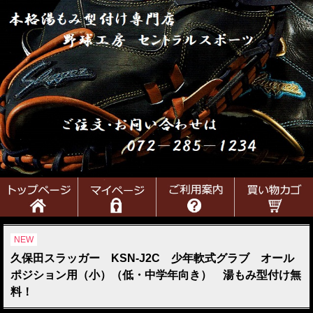
NEW
久保田スラッガー KSN-J2C 少年軟式グラブ オール
ポジション用（小）（低・中学年向き） 湯もみ型付け無
料！