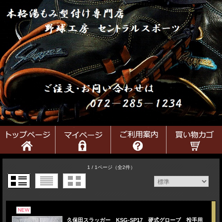
1 / 1ページ
（全2件）
NEW
久保田スラッガー KSG-SP17 硬式グローブ 投手用