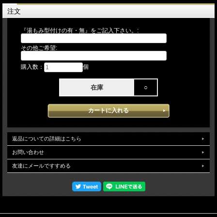
限定日本製：トレンチ×水色
注文
本格湯もみ型付け無料！
『湯もみ型付けの有・無』をご記入下さい。:
久保田スラッガー
品番：EX25-GS1 J6型
その他ご希望:
少年軟式オールポジション用（中/高学年向き/ ３～６年生向き)
サイズ：J7＜J2＜J6=J8＜J1=J4
購入数：
個
カラー:トレンチ×水色紐
在庫
○
右投げ用
『本格湯もみ型づけ』少年用に型付けいたします。
【 湯もみ型づけ ご依頼のお客様へ 】
注文の流れ
【お客様/ 『湯もみ型づけ有 と記載して』 商品をカートに入れてご注文】
返品についての詳細はこちら
→【当店/在庫の有無と、型づけ仕様（手首調整や捕球面のオイル加工など）をメ
ールでご連絡致します。ご不明な場合は電話・メール等でお問い 合わせくださ
お問い合わせ
い】→【お客様/ご希望事項を記載の上、仕様書を返信】→【当店/確認後、加工を
致します】 （加工日数は約7～12日営業日）【店頭でも販売しておりますので、
友達にメールですすめる
タイミングによっては、まれに品切れとなっている場合がございます。その場合
は、キャンセルにて取り扱わせていただきます。