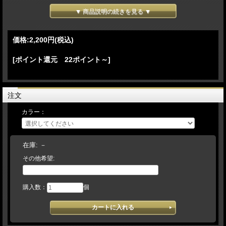
＊ご注意＊
▼ 商品説明の続きを見る ▼
★星形ラベルを取り付ける場合は、元の四角ラベルと形が違うため四角のミシン跡
が残ります。
★取替えしましたラベルは、お返しできません。
価格:
2,200円
(税込)
★ラベルをはがしてあるグラブには、取り付けは致しておりません。
★ラベルだけの販売、他社メーカーへの取り付けは致しておりません。
★ラベルのみの発送は出来ませんので、ご了承下さい。
[ポイント還元 22ポイント～]
★ファーストバックのミット/特殊な場所にラベルが付いているなど、ミシンが入
らない場合は交換が出来ない場合がございます。
お持ち込みのラベル交換で加工ができない場合の送料は、すべてお客様負担となり
注文
ます。その際は、ご了承願います。
カラー：
＊久保田スラッガー持ち込みグラブの注文の流れ＊
ネットにて注文（お客様）→在庫確認のメールを送信→久保田スラッガーグラブを
当店へ発送（お客様/送料負担）→ラベル交換の上、発送致します。（１～3営業日
必要）
在庫:
－
その他希望:
購入数：
個
H 1 ラベル（レッド×ゴールドラメ）