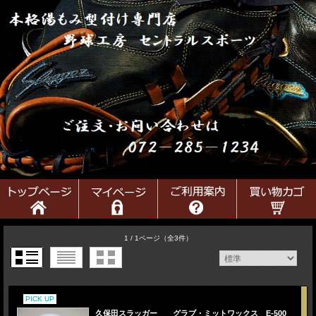
1 / 1ページ
（全3件）
PICK UP
久保田スラッガー グラブ・ミットワックス E-500