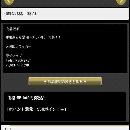
価格:55,000円(税込)
商品説明
本格湯もみ型付け(11,000円）無料！！
久保田スラッガー
硬式グラブ
品番：KSG-SP17
右投げ/左投げ用
投手用
ウエブ：W-66
▼ 商品説明の続きを見る ▼
カラー：GRオレンジ×GRオレンジ紐
●グラブの大きさ：中
価格:
55,000円
(税込)
●ポケットの広さ：広
●深さ：深
●手入れ部：大
[ポイント還元 550ポイント～]
注文の流れ
【お客様/ 『湯もみ型づけ有 と記載して』 商品をカートに入れてご注文】
→【当店/在庫の有無と、型づけ仕様（逆トジ・土手紐抜き・手首調整など）をご
注文
連絡します。ご不明な場合は電話・メール等でお問い合わせください】→【お客