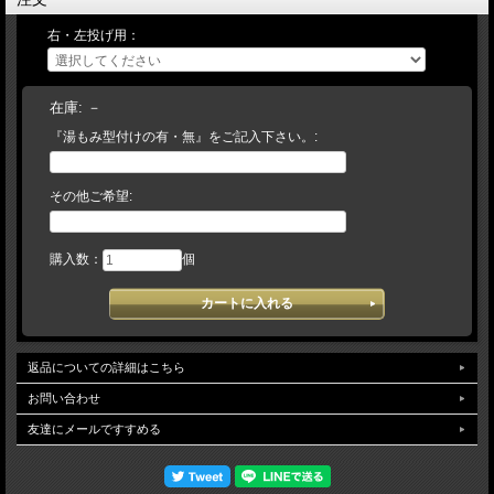
様/ご希望事項を記載の上、仕様書を返信】→【当店/確認後、加工を致しま
右・左投げ用：
す】。 （加工日数は約10～14日営業日）【実店舗在庫とメーカー在庫で運営
しております。万が一、店舗・メーカー在庫ともに品切れの場合には、何卒ご容赦
頂けますようお願い申し上げます。】予告なく仕様（カラー・刻印・ラベル等）変
更になる場合がございます。ご了承ください。
在庫:
－
『湯もみ型付けの有・無』をご記入下さい。:
その他ご希望:
購入数：
個
返品についての詳細はこちら
お問い合わせ
友達にメールですすめる