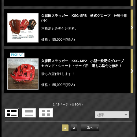
久保田スラッガー KSG-SPB 硬式グローブ 外野手用
(小）
本格湯もみ型付け無料。
価格： 55,000円(税込)
PICK UP
久保田スラッガー KSG-MP2 小型一般硬式グローブ
セカンド・ショート・サード用 湯もみ型付け無料！
湯もみ型付けします！
価格： 55,000円(税込)
1 / 2ページ
（全36件）
1
2
次へ