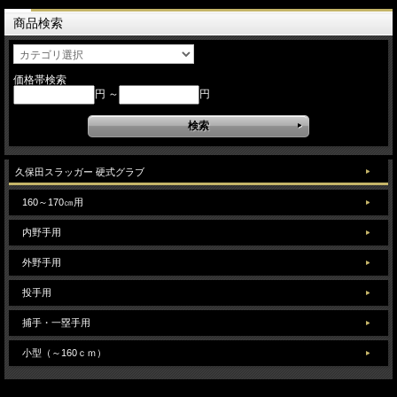
商品検索
価格帯検索
円 ～
円
久保田スラッガー 硬式グラブ
160～170㎝用
内野手用
外野手用
投手用
捕手・一塁手用
小型（～160ｃｍ）