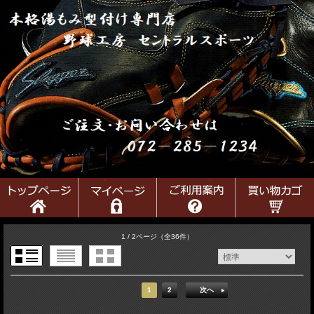
1 / 2ページ
（全36件）
1
2
次へ