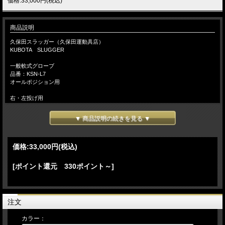
価格:33,000円(税込)
商品説明
久保田スラッガー（久保田運動具店）
KUBOTA SLUGGER
一般軟式グローブ
品番：KSN-L7
オールポジション用
右・左投げ用
手袋サイズ：２５～２７ｃｍ向き
▼ 商品説明の続きを見る ▼
本体カラー：KSオレンジ×オレンジ
本体カラー：ブラック×ブラック
価格:
33,000円
(税込)
湯もみ型付けをご希望のお客様には、『本格湯もみ型付け』を無料にて加工致しま
す。
[ポイント還元 330ポイント～]
【 湯もみ型づけ ご依頼のお客様へ 】
注文の流れ
【お客様/ 『湯もみ型づけ有 と記載して』 商品をカートに入れてご注文】
→【当店/在庫の有無と、型づけ仕様（逆トジ・ 土手紐抜き・手首調整など）をメ
注文
ールでご連絡致します。 ご不明な場合は電話・メール等でお問い 合わせ下さい】
→【お客様/ご希望事項を記載の上、仕様書を返信】→【当店/確認後、加工を致し
カラー：
ます】 （加工日数は約10～14日）【店頭でも販売しておりますので、タイミ