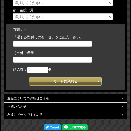
ングによっては、まれに品切れとなっている場合がございます。その場合は入荷を
お待ちいただくか、キャンセルにて取り扱わせて頂きます。】予告なく仕様（カラ
右・左投げ用：
ー・刻印・ラベル等）変更になる場合がございます。ご了承下さい。
在庫:
－
『湯もみ型付けの有・無』をご記入下さい。:
その他ご希望:
購入数：
個
返品についての詳細はこちら
お問い合わせ
友達にメールですすめる