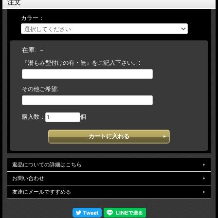
注文
KUBOTA SLUGGER
硬式グローブ
カラー：
品番：KSG-MP19
セカンド・ショート・サード用
サムホールド機能
KSG-TA6のＵカット
在庫:
－
浅く・深くも使えるタイプ
『湯もみ型付けの有・無』をご記入下さい。:
カラー：DPオレンジ×タン/バーガンディ×タン
手袋サイズ：２２～２４ｃｍ向き
右投げ用
その他ご希望:
湯もみ型付けをご希望のお客様には、江頭師匠直伝の、『本格湯もみ型付け』を無
料にて加工致します。
購入数：
個
【 湯もみ型づけ ご依頼のお客様へ 】 注文の流れ
【お客様/ 『湯もみ型づけ有 を選択』 して商品をカートに入れてご注文】
→【当店/在庫の有無と、型づけ仕様（逆トジ・ 土手紐抜き・手首調整など）をメ
ールでご連絡致します。ご不明な場合は電話・メール等でお問い 合わせ下さい】
→【お客様/ご希望事項を記載の上、仕様書を返信】→【当店/確認後、加工を致し
返品についての詳細はこちら
ます】 （湯もみ型付け加工日数は約７～1４日）【店頭でも販売しておりますの
で、タイミングによっては、まれに品切れとなっている場合がございます。その場
お問い合わせ
合は入荷をお待ちいただくか、キャンセルにて取り扱わせて頂きます。】
予告なく仕様（カラー・刻印・ラベル等）変更になる場合がございます。ご了承下
友達にメールですすめる
さい。