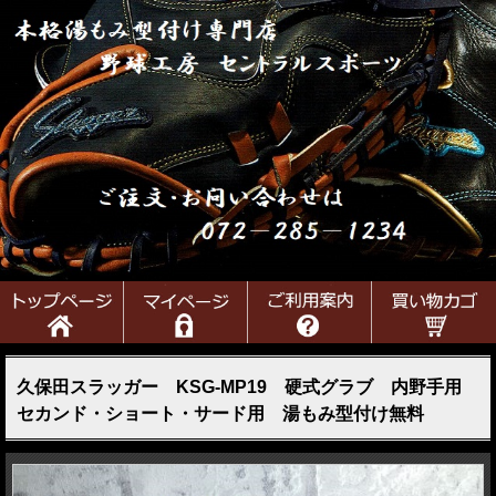
久保田スラッガー KSG-MP19 硬式グラブ 内野手用
セカンド・ショート・サード用 湯もみ型付け無料