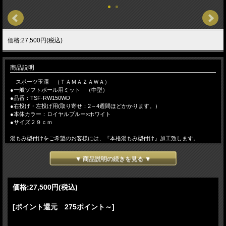
価格:27,500円(税込)
商品説明
スポーツ玉澤 （ＴＡＭＡＺＡＷＡ）
●一般ソフトボール用ミット （中型）
●品番：TSF-RW150WD
●右投げ・左投げ用(取り寄せ：2～4週間ほどかかります。）
●本体カラー：ロイヤルブルー×ホワイト
●サイズ２９ｃｍ
湯もみ型付けをご希望のお客様には、『本格湯もみ型付け』加工致します。
【 湯もみ型づけ ご依頼のお客様へ 】---注文の流れ---
▼ 商品説明の続きを見る ▼
【お客様/ 『湯もみ型づけ有 と記載して』 商品をカートに入れてご注文】
→【当店/在庫の有無と、型づけ仕様（土手紐抜き・手首調整など）をメールでご
連絡致します。ご不明な場合は電話・メール等でお問い 合わせ下さい】→【お客
価格:
27,500円
(税込)
様/ご希望事項を記載の上、仕様書を返信】→【当店/確認後、加工を致します】
（加工日数は約７～１２日）
[ポイント還元 275ポイント～]
【こちらの商品は、実店舗在庫とお取り寄せ(メーカーに在庫がある場合３～５日
で入荷します。）で運営しております。