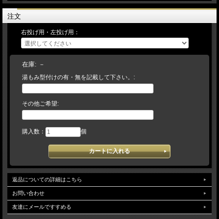
メーカー在庫切れの場合は入荷をお待ちいただくか、キャンセルにて取り扱わせて
頂きます。】
注文
予告なく仕様（カラー・刻印・ラベル等）変更になる場合がございます。ご了承下
さい。
右投げ用・左投げ用：
在庫:
－
湯もみ型付けの有・無を記載して下さい。:
その他ご希望:
購入数：
個
返品についての詳細はこちら
お問い合わせ
友達にメールですすめる