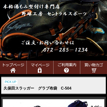
PICK UP
久保田スラッガー グラブ布袋 C-504