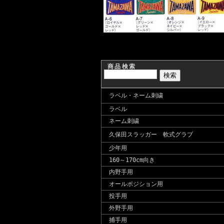
商品検索
ラベル・ネーム刺繍
ラベル
ネーム刺繍
久保田スラッガー 軟式グラブ
少年用
160～170cm向き
内野手用
オールポジション用
投手用
外野手用
捕手用