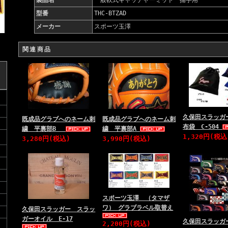
製品名
一般軟式キャッチャーミット 捕手用
型番
THC-BTZAD
メーカー
スポーツ玉澤
関連商品
久保田スラッガ
既成品グラブへのネーム刺
既成品グラブへのネーム刺
布袋 C-504
繍 平裏部B
繍 平裏部A
1,320円(税込
3,280円(税込)
3,990円(税込)
スポーツ玉澤 （タマザ
ワ） グラブラベル取替え
久保田スラッガー スラッ
ガーオイル E-17
久保田スラッガ
2,200円(税込)