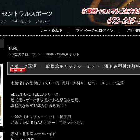
 セントラルスポーツ
ソン SSK ゼット デサント
カートをみる
｜
マイページへログイン
｜
ご利用
HOME
>
軟式グローブ
>
一塁手・捕手用ミット
スポーツ玉澤 一般軟式キャッチャーミット 湯もみ型付け無料 
本格湯もみ型付け（5,000円/税別）無料サービス！ スポーツ玉澤
ADVENTURE FIELDシリーズ
硬式用レザーの耐久性のある部位を使用。
本格的な軟式野球人に送る逸品！
一般軟式キャチャーミット 捕手用
品番：THC-BTZAD カラー：ブラック×タン
素材：北米産ステアハイド
G.F.バック型