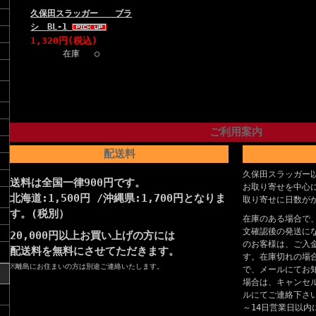
久保田スラッガー ブラ
シ BL-1
1,320円(税込)
在庫 ○
ご利用案内
配送料
久保田スラッガー
送料は全国一律900円です。
お取り寄せを中心
北海道:1,500円 /沖縄県:1,700円となりま
取り寄せに日数が
す。(税別）
在庫のある場合で
文確認後の発送に
20,000円以上お買い上げの方には
のお客様は、ご入
配送料を無料にさせてただきます。
す。在庫切れの場
※離島にお住まいの方は別途ご連絡いたします。
で、メールにてお
場合は、キャンセ
ルにてご連絡下さ
～14日営業日以内