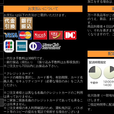
加工をする場合は
お支払いについて
お支払いは以下の方法がご選択いただけます。
万一不良品等がご
のうえ、新品、ま
す。
商品到着後４日以
い。それを過ぎま
くなりますので、
配
・代引き手数料は300円です。
・銀行振込（前払い） (振り込み手数料はお客様負担）
※ご注文から7日以内にお振込み下さい。
＊クレジットカード＊
カードの種類を選択し、カード番号、有効期限、カード名
義人名、セキュリティコード（必要な場合のみ）をご入力
ください。
※ご注文者様とは異なる名義のクレジットカードのご利用
佐川急便（一部地
は承っておりません。
けします。
※ご家族ご親族名義のクレジットカードであっても承るこ
とは出来ません。
ご指定時間帯に配
※ご注文者様の本人利用確認のため、運転免許証、パスポ
す。
ート等のコピーの提出を電話で依頼する場合がございま