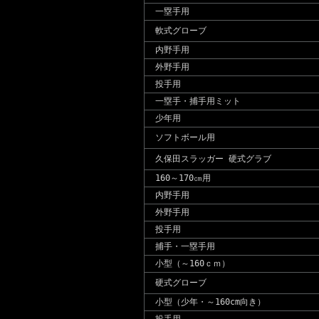
一塁手用
軟式グローブ
内野手用
外野手用
投手用
一塁手・捕手用ミット
少年用
ソフトボール用
久保田スラッガー 硬式グラブ
160～170㎝用
内野手用
外野手用
投手用
捕手・一塁手用
小型（～160ｃｍ）
硬式グローブ
小型（少年・～160cm向き）