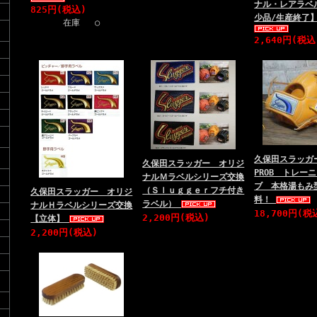
ナル・レアラベ
825円(税込)
少品/生産終了
在庫 ○
2,640円(税込
久保田スラッガー
久保田スラッガー オリジ
PROB トレー
ナルＭラベルシリーズ交換
ブ 本格湯もみ
（Ｓｌｕｇｇｅｒフチ付き
久保田スラッガー オリジ
料！
ラベル）
ナルＨラベルシリーズ交換
18,700円(税
2,200円(税込)
【立体】
2,200円(税込)