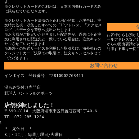
す。
※クレジットカードのご利用は、日本国内発行カードのみ
に限らせていただきます。
※クレジットカード決済の不正利用が発覚した場合は、注
文時に監視・収集したすべての「IPアドレス」「アクセス
ログ」のデータを警察へ提出いたします。
※お客様がご指定いただきました配送先が、過去に不正注
お客様からお預か
文に利用された配送先と一致している場合は、注文キャン
ールアドレスなど
セルさせていただきます。
からの提出要請が
※海外への転送サービスを利用した取引及び、海外発行の
利用する事は一切
クレジットカード決済での取引は、注文キャンセルさせて
いただきます。
お問い合わせ
インボイス 登録番号 T2810902763411
湯もみ型付け専門店
野球人セントラルスポーツ
店舗移転しました！
〒599-8114 大阪府堺市東区日置荘西町1丁40-6
TEL:072-285-1234
業
＊ 定休日 ＊
8月～12月：毎週月曜日/火曜日