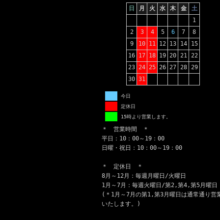
日
月
火
水
木
金
土
1
2
3
4
5
6
7
8
9
10
11
12
13
14
15
16
17
18
19
20
21
22
23
24
25
26
27
28
29
30
31
今日
定休日
15時より営業します。
＊ 営業時間 ＊
平日：10：00～19：00
日曜・祝日：10：00～19：00
＊ 定休日 ＊
8月～12月：毎週月曜日/火曜日
1月～7月：毎週火曜日/第2,第4,第5月曜日
(＊1月～7月の第1,第3月曜日は通常通り営
いたします。)