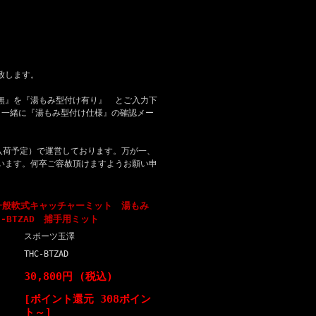
致します。
無』を『湯もみ型付け有り』 とご入力下
と一緒に『湯もみ型付け仕様』の確認メー
入荷予定）で運営しております。万が一、
います。何卒ご容赦頂けますようお願い申
一般軟式キャッチャーミット 湯もみ
-BTZAD 捕手用ミット
スポーツ玉澤
THC-BTZAD
30,800円 (税込)
[ポイント還元 308ポイン
ト～]