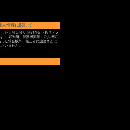
個人情報に関して
りした大切な個人情報(住所・氏名・メ
)を、 裁判所・警察機関等・公共機関
あった場合以外、第三者に譲渡または
ございません。