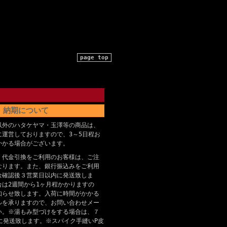
page top
納期について
以外のハタケヤマ・玉澤等の商品は、
に運営しておりますので、3～5日程お
かかる場合がございます。
、代金引換をご利用のお客様は、ご注
なります。また、銀行振込みをご利用
金確認後３営業日以内に発送致しま
合は2週間から1ヶ月程かかりますの
知らせ致します。入荷に時間がかかる
ルを承りますので、お問い合わせメー
い。※湯もみ型づけをする場合は、７
に発送致します。※スパイク手縫いP皮