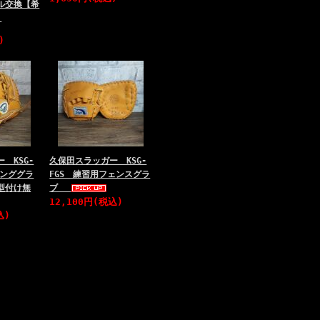
ル交換【希
】
)
 KSG-
久保田スラッガー KSG-
ニンググラ
FGS 練習用フェンスグラ
型付け無
ブ
12,100円(税込)
込)