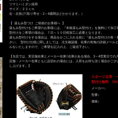
ツマミハミダシ採用
サイズ：２２ｃｍ
右・左投げ(取り寄せ：2～4週間ほどかかります。）
【 湯もみ型づけ ご依頼のお客様へ 】
湯もみ型付けをご希望のお客様には、『本格湯もみ型付け』を無料にて加工
型付けをご希望の場合は、７日～１０日程加工に必要となります。
湯もみ型付けをする場合は、商品をかごに入れる前に『湯もみ型付けの有・
さい。 型付け仕様に関しましては、注文確認後、在庫の有無の詳細メール
ルをいたしますので、ご希望を記入の上、ご返信下さい。
【当店では、実店舗在庫とメーカー在庫(在庫がある場合、3～4営業日での
店舗・メーカー在庫ともに品切れの場合には、入荷をお待ち頂く場合がござ
し上げます。】
スポーツ玉澤 
型付け無料 THC
メーカー:
型番:
価格: