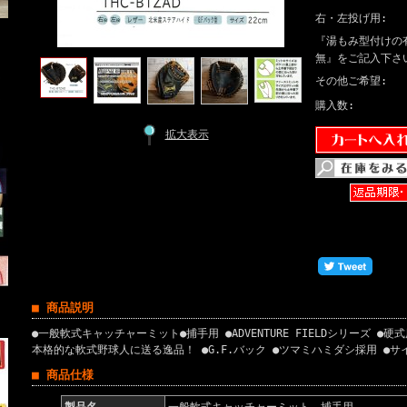
右・左投げ用:
『湯もみ型付けの
無』をご記入下さ
その他ご希望:
購入数:
拡大表示
■ 商品説明
●一般軟式キャッチャーミット●捕手用 ●ADVENTURE FIELDシリーズ 
本格的な軟式野球人に送る逸品！ ●G.F.バック ●ツマミハミダシ採用 ●
■ 商品仕様