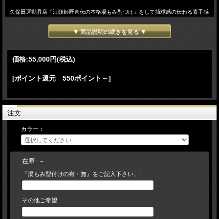
久保田運動具店『江頭師匠直伝の本格湯もみ型づけ』をして捕球感の伝わる素手感
覚のグラブを・・★無料サービス！★
☆当店では、お客様の大切なグラブを一つひとつ大切にまごころ込めた『手造りの
▼ 商品説明の続きを見る ▼
こころ』で型造りのお手伝いをいたします。
こちらの商品は、メーカーお取り寄せと店頭在庫で運営しております。
価格:
55,000円
(税込)
在庫切れの場合は、ご了承下さいませ。
[ポイント還元 550ポイント～]
注文
カラー：
在庫:
－
『湯もみ型付けの有・無』をご記入下さい。:
その他ご希望: