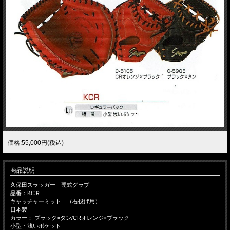
価格:55,000円(税込)
商品説明
久保田スラッガー 硬式グラブ
品番：KCＲ
キャッチャーミット （右投げ用）
日本製
カラー： ブラック×タン/CRオレンジ×ブラック
小型・浅いポケット