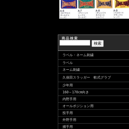
商品検索
ラベル・ネーム刺繍
ラベル
ネーム刺繍
久保田スラッガー 軟式グラブ
少年用
160～170cm向き
内野手用
オールポジション用
投手用
外野手用
捕手用