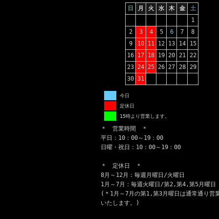
日
月
火
水
木
金
土
1
2
3
4
5
6
7
8
9
10
11
12
13
14
15
16
17
18
19
20
21
22
23
24
25
26
27
28
29
30
31
今日
定休日
15時より営業します。
＊ 営業時間 ＊
平日：10：00～19：00
日曜・祝日：10：00～19：00
＊ 定休日 ＊
8月～12月：毎週月曜日/火曜日
1月～7月：毎週火曜日/第2,第4,第5月曜日
(＊1月～7月の第1,第3月曜日は通常通り営
いたします。)