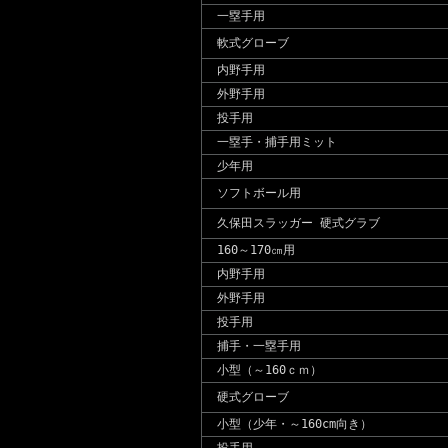
一塁手用
軟式グローブ
内野手用
外野手用
投手用
一塁手・捕手用ミット
少年用
ソフトボール用
久保田スラッガー 硬式グラブ
160～170㎝用
内野手用
外野手用
投手用
捕手・一塁手用
小型（～160ｃｍ）
硬式グローブ
小型（少年・～160cm向き）