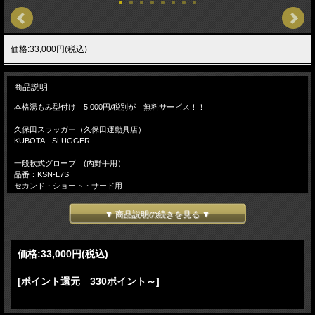
価格:33,000円(税込)
商品説明
本格湯もみ型付け 5.000円/税別が 無料サービス！！
久保田スラッガー（久保田運動具店）
KUBOTA SLUGGER
一般軟式グローブ (内野手用）
品番：KSN-L7S
セカンド・ショート・サード用
手袋サイズ：２４～２６ｃｍ向き
グラブの大きさ：大
▼ 商品説明の続きを見る ▼
ポケットの広さ：広
深さ：浅
手入れ部：大
価格:
33,000円
(税込)
右投げ
本体カラー：KSオレンジ×タン /H4ラベル
[ポイント還元 330ポイント～]
本体カラー：ブラック×タン /M3ラベル
グラブがお手元に届いた時から手の平捕球ができ、使えば使うほど素手によくなじ