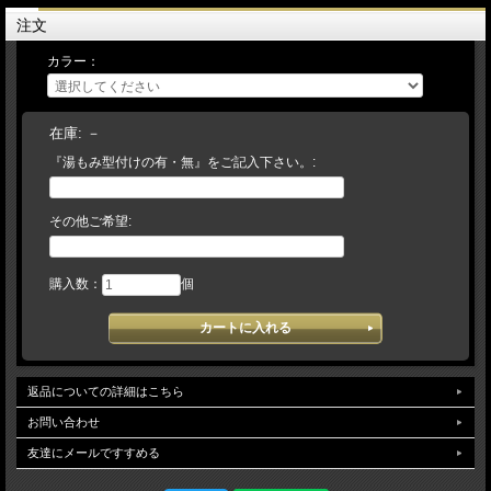
み、捕球感が伝わってきます。スラッガーブランドはプロ選手にも良く使われてお
注文
ります。
カラー：
湯もみ型付けをご希望のお客様には、『本格湯もみ型付け』を無料にて加工致しま
す。
【 湯もみ型づけ ご依頼のお客様へ 】
注文の流れ
在庫:
－
【お客様/ 『湯もみ型づけ有 と記載して』 商品をカートに入れてご注文】
『湯もみ型付けの有・無』をご記入下さい。:
→【当店/在庫の有無と、型づけ仕様（逆トジ・ 土手紐抜き・手首調整など）をメ
ールでご連絡致します。ご不明な場合は電話・メール等でお問い 合わせ下さい】
→【お客様/ご希望事項を記載の上、仕様書を返信】→【当店/確認後、加工を致し
ます】 （加工日数は約７～１４日） 【店頭でも販売しておりますので、タイミ
その他ご希望:
ングによっては、まれに品切れとなっている場合がございます。その場合は入荷を
お待ちいただくか、キャンセルにて取り扱わせて頂きます。】予告なく仕様（カラ
ー・刻印・ラベル等）変更になる場合がございます。ご了承下さい。
購入数：
個
返品についての詳細はこちら
お問い合わせ
友達にメールですすめる