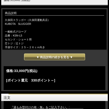
商品説明
久保田スラッガー（久保田運動具店）
KUBOTA SLUGGER
一般軟式グローブ
品番：KSN-L5
セカンド・ショート用
芯トジ：辻トジ
手袋サイズ：２５～２６ｃｍ向き
右投げ
▼ 商品説明の続きを見る ▼
本体カラー：KSオレンジ×タン
湯もみ型付けをご希望のお客様には、『本格湯もみ型付け』を無料にて加工致しま
価格:
33,000円
(税込)
す。
【 湯もみ型づけ ご依頼のお客様へ 】
[ポイント還元 330ポイント～]
注文の流れ
【お客様/ 『湯もみ型づけ有 を選択』 して商品をカートに入れてご注文】
→【当店/在庫の有無と、型づけ仕様（逆トジ・ 土手紐抜き・手首調整など）をメ
ールでご連絡致します。ご不明な場合は電話・メール等でお問い 合わせ下さい】
注文
→【お客様/ご希望事項を記載の上、仕様書を返信】→【当店/確認後、加工を致し
ます】 （湯もみ型付け加工日数は約７～10日営業日） 【店頭でも販売してお
りますので、タイミングによっては、まれに品切れとなっている場合がございま
『湯もみ型付けの有・無』をご記入下さい。: