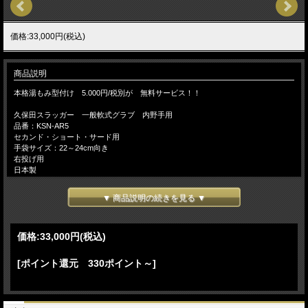
価格:33,000円(税込)
商品説明
本格湯もみ型付け 5.000円/税別が 無料サービス！！
久保田スラッガー 一般軟式グラブ 内野手用
品番：KSN-AR5
セカンド・ショート・サード用
手袋サイズ：22～24cm向き
右投げ用
日本製
カラー：KSオレンジ×タン
▼ 商品説明の続きを見る ▼
カラー：GRオレンジ×ブラック
カラー：GRオレンジ×ブラック(Vラベル）
価格:
33,000円
(税込)
久保田スラッガー『本格湯もみ型づけ』をして捕球感の伝わる素手感覚のグローブ
を・・★無料サービス！★
☆当店では、お客様の大切なグローブを一つひとつ大切にまごころ込めた『手造り
[ポイント還元 330ポイント～]
のこころ』で型造りのお手伝いをいたします。
予告なく仕様（カラー・刻印・ラベル等）変更になる場合がございます。ご了承く
ださい。