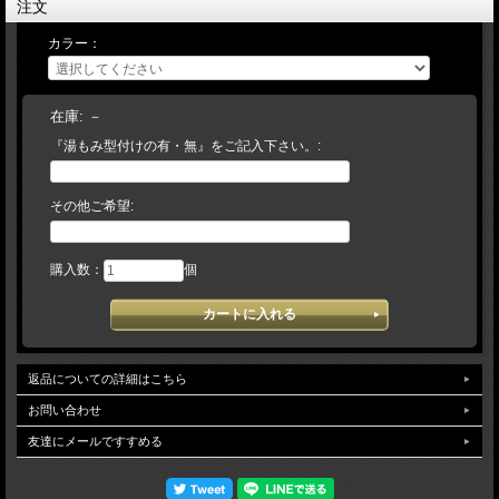
注文
【 湯もみ型づけ ご依頼のお客様へ 】
＊＊＊注文の流れ＊＊＊
カラー：
【お客様/ 『湯もみ型づけ有 と記載して』 商品をカートに入れてご注文】
→【当店/在庫の有無と、型づけ仕様（逆トジ・ 土手紐抜き・手首調整など）をご
連絡します。ご不明な場合は電話・メール等でお問い合わせください】→【お客
様/ご希望事項を記載の上、仕様書を返信】→【当店/確認後、加工を致します】
（加工日数は約10～14日) 【当店では、実店舗在庫とメーカー在庫で運営しており
在庫:
－
ます。万が一、店舗・メーカー在庫ともに品切れの場合には、何卒ご容赦頂けます
『湯もみ型付けの有・無』をご記入下さい。:
ようお願い申し上げます。】 ご来店頂けるお客様は、在庫量豊富な当店で手に取
って久保田スラッガーならではの豊富ななサイズをご確認下さいませ。
その他ご希望:
購入数：
個
返品についての詳細はこちら
お問い合わせ
友達にメールですすめる