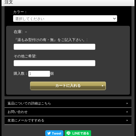
注文
【 湯もみ型づけ ご依頼のお客様へ 】
＊＊＊注文の流れ＊＊＊
カラー：
【お客様/ 『湯もみ型づけ有 と記載して』 商品をカートに入れてご注文】
→【当店/在庫の有無と、型づけ仕様（逆トジ・ 土手紐抜き・手首調整など）をご
連絡します。ご不明な場合は電話・メール等でお問い合わせください】→【お客
様/ご希望事項を記載の上、仕様書を返信】→【当店/確認後、加工を致します】
（加工日数は約10～14日) 【当店では、実店舗在庫とメーカー在庫で運営しており
在庫:
－
ます。万が一、店舗・メーカー在庫ともに品切れの場合には、何卒ご容赦頂けます
『湯もみ型付けの有・無』をご記入下さい。:
ようお願い申し上げます。】 ご来店頂けるお客様は、在庫量豊富な当店で手に取
って久保田スラッガーならではの豊富ななサイズをご確認下さいませ。
その他ご希望:
購入数：
個
返品についての詳細はこちら
お問い合わせ
友達にメールですすめる