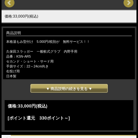
価格:33,000円(税込)
商品説明
本格湯もみ型付け 5.000円/税別が 無料サービス！！
久保田スラッガー 一般軟式グラブ 内野手用
品番：KSN-AR5
セカンド・ショート・サード用
手袋サイズ：22～24cm向き
右投げ用
日本製
カラー：KSオレンジ×タン
▼ 商品説明の続きを見る ▼
カラー：GRオレンジ×ブラック
カラー：GRオレンジ×ブラック(Vラベル）
価格:
33,000円
(税込)
久保田スラッガー『本格湯もみ型づけ』をして捕球感の伝わる素手感覚のグローブ
を・・★無料サービス！★
☆当店では、お客様の大切なグローブを一つひとつ大切にまごころ込めた『手造り
[ポイント還元 330ポイント～]
のこころ』で型造りのお手伝いをいたします。
予告なく仕様（カラー・刻印・ラベル等）変更になる場合がございます。ご了承く
ださい。