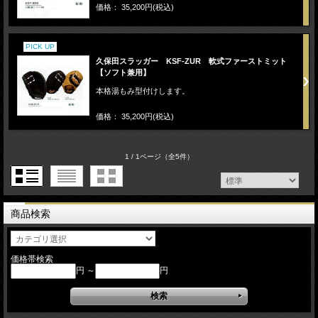
価格： 35,200円(税込)
PICK UP
久保田スラッガー KSF-ZUR 軟式ファーストミット
【ソフト兼用】
本格湯もみ型付けします。
価格： 35,200円(税込)
1 / 1ページ
（全5件）
商品検索
価格帯検索
円 ～
円