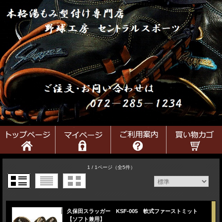
1 / 1ページ
（全5件）
久保田スラッガー KSF-005 軟式ファーストミット
【ソフト兼用】