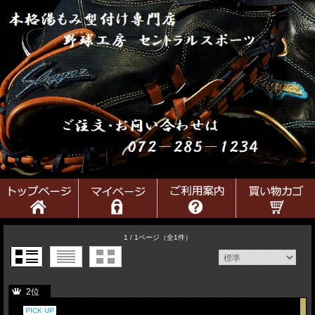
1 / 1ページ
（全1件）
2位
PICK UP