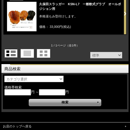
久保田スラッガー KSN-L7 一般軟式グラブ オールポ
ジション用
本格湯もみ型付けします。
価格： 33,000円(税込)
1 / 1ページ
（全1件）
商品検索
価格帯検索
円 ～
円
お店のトップへ戻る