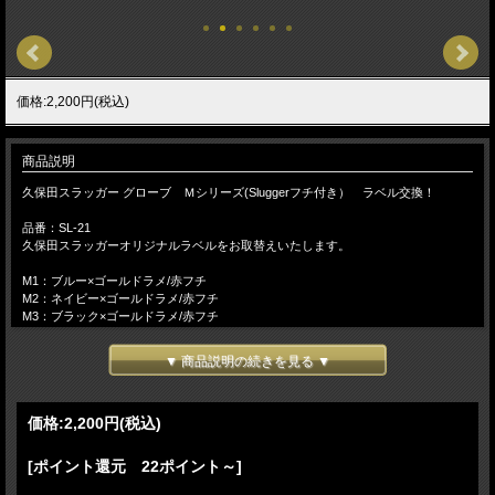
価格:2,200円(税込)
商品説明
久保田スラッガー グローブ Ｍシリーズ(Sluggerフチ付き） ラベル交換！
品番：SL-21
久保田スラッガーオリジナルラベルをお取替えいたします。
M1：ブルー×ゴールドラメ/赤フチ
M2：ネイビー×ゴールドラメ/赤フチ
M3：ブラック×ゴールドラメ/赤フチ
M4：V:ライトゴールド×ゴールドラメ/ダークブラウン
▼ 商品説明の続きを見る ▼
久保田スラッガーグラブをご購入頂き、ラベル張替えご希望のお客様はラベルをお
選びになってカゴに入れてください。
価格:
2,200円
(税込)
久保田スラッガー ラベルを変えてオリジナルグラブを作ろう！
＊ご注意＊
[ポイント還元 22ポイント～]
★星形ラベルを取り付ける場合は、元の四角ラベルと形が違うため四角のミシン跡
が残ります。