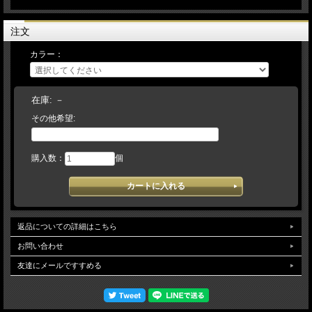
★取替えしましたラベルは、お返しできません。
★ラベルをはがしてあるグラブには、取り付けは致しておりません。
注文
★ラベルだけの販売、他社メーカーへの取り付けは致しておりません。
★ラベルのみの発送は出来ませんので、ご了承下さい。
カラー：
★ファーストバックのミット/特殊な場所にラベルが付いているなど、ミシンが入
らない場合は交換が出来ない場合がございます。
お持ち込みのラベル交換で加工ができない場合の送料は、すべてお客様負担となり
ます。その際は、ご了承願います。
在庫:
－
その他希望:
＊久保田スラッガー持ち込みグラブの注文の流れ＊
ネットにて注文（お客様）→在庫確認のメールを送信→久保田スラッガーグラブを
当店へ発送（お客様/送料負担）→ラベル交換の上、発送致します。（１～3営業日
必要）
購入数：
個
返品についての詳細はこちら
お問い合わせ
友達にメールですすめる