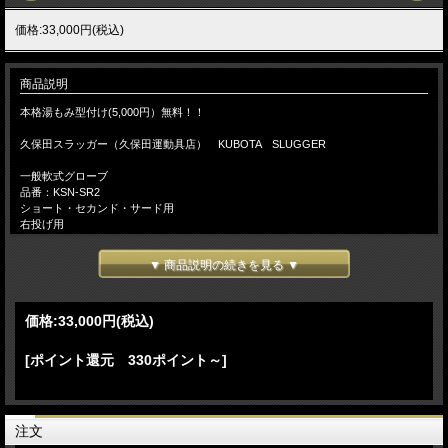
価格:33,000円(税込)
商品説明
本格湯もみ型付け(5,000円）無料！！
久保田スラッガー（久保田運動具店） KUBOTA SLUGGER
一般軟式グローブ
品番：KSN-SR2
ショート・セカンド・サード用
右投げ用
本体カラー：バーガンディ×トレンチ
本体カラー：GRオレンジ×トレンチ
▼ 商品説明の続きを見る ▼
湯もみ型付けをご希望のお客様には、『本格湯もみ型付け』を無料にて加工致しま
す。
価格:
33,000円
(税込)
【 湯もみ型づけ ご依頼のお客様へ 】
注文の流れ
[ポイント還元 330ポイント～]
【お客様/ 『湯もみ型づけ有 を選択』 して商品をカートに入れてご注文】
→【当店/在庫の有無と、型づけ仕様（逆トジ・ 土手紐抜き・手首調整など）をメ
ールでご連絡致します。ご不明な場合は電話・メール等でお問い 合わせ下さい】
→【お客様/ご希望事項を記載の上、仕様書を返信】→【当店/確認後、加工を致し
注文
ます】 （湯もみ型付け加工日数は約７～12日営業日） 【店頭でも販売してお
りますので、タイミングによっては、まれに品切れとなっている場合がございま