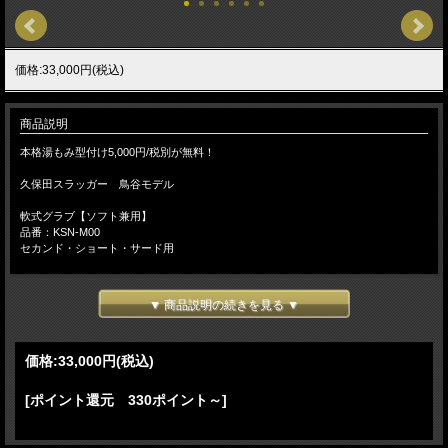
価格:33,000円(税込)
商品説明
本格湯もみ型付け5,000円/税別が無料！
久保田スラッガー 鳥谷モデル
軟式グラブ【ソフト兼用】
品番：KSN-M00
セカンド・ショート・サード用
「浅く」も「深く」も使い分けのできる広いポケットが特徴
KSN-22PSのウエブ違い
▼ 商品説明の続きを見る ▼
グラブの大きさ：大
ポケットの広さ：広い
価格:
33,000円
(税込)
深さ：普通
手入れ部：中
[ポイント還元 330ポイント～]
手袋サイズ24～25ｃｍ向き
右投げ用
日本製