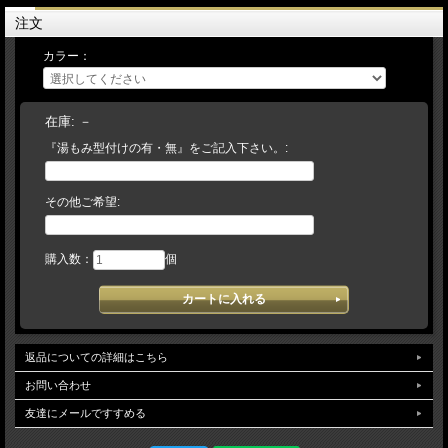
本体カラー：KSオレンジ×タン
注文
本体カラー：Fオレンジ×タン
本体カラー：GRオレンジ×タン
カラー：
予告なく仕様（カラー・刻印・ラベル等）変更になる場合がございます。ご了承く
ださい。
【 湯もみ型づけ ご依頼のお客様へ 】注文の流れ
在庫:
－
【お客様/ 『湯もみ型づけ有 と記載して』 商品をカートに入れてご注文】
『湯もみ型付けの有・無』をご記入下さい。:
→【当店/在庫の有無と、型づけ仕様（逆トジ・土手紐抜き・手首調整など）をご
連絡します。ご不明な場合は電話・メール等でお問い合わせください】→【お客
様/ご希望事項を記載の上、仕様書を返信】→【当店/確認後、加工を致しま
す】 （加工日数は約10～14日）【当店では、実店舗在庫とメーカー在庫で運
その他ご希望:
営しております。万が一、店舗・メーカー在庫ともに品切れの場合には、何卒ご容
赦頂けますようお願い申し上げます。】
購入数：
個
ご来店頂けるお客様は、在庫量豊富な当店で手に取って久保田スラッガーならでは
の微妙なサイズをご確認下さいませ。
返品についての詳細はこちら
お問い合わせ
友達にメールですすめる