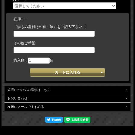
連絡します。ご不明な場合は電話・メール等でお問い 合わせください】→【お客
様/ご希望事項を記載の上、仕様書を返信】→【当店/確認後、加工を致します】
（加工日数は約7～１０日） 【当店では、実店舗在庫とメーカー在庫で運営してお
ります。万が一、店舗・メーカー在庫ともに品切れの場合には、何卒ご容赦頂けま
在庫:
－
すようお願い申し上げます。】 ご来店頂けるお客様は、在庫量豊富な当店で手に
『湯もみ型付けの有・無』をご記入下さい。:
取って久保田スラッガーならではの豊富ななサイズをご確認下さいませ。
その他ご希望:
購入数：
個
返品についての詳細はこちら
お問い合わせ
友達にメールですすめる