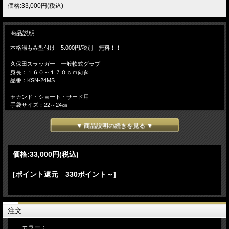
価格:33,000円(税込)
商品説明
本格湯もみ型付け 5.000円/税別 無料！！
久保田スラッガー 一般軟式グラブ
身長：１６０～１７０ｃｍ向き
品番：KSN-24MS
セカンド・ショート・サード用
手袋サイズ：22～24㎝
右投げ用
日本製
▼ 商品説明の続きを見る ▼
カラー：KSオレンジ×タン
カラー：GRオレンジ×タン
価格:
33,000円
(税込)
久保田スラッガー『江頭師匠直伝の本格湯もみ型づけ』をして捕球感の伝わる素手
感覚のグローブを無料サービス！当店では、お客様の大切なグローブを一つひとつ
大切にまごころ込めた『手造りのこころ』で型造りのお手伝いをいたします。手入
[ポイント還元 330ポイント～]
れ部が小さめの為、手の小さな方向き。 予告なく仕様（カラー・刻印・ラベル
等）変更になる場合がございます。ご了承ください。
【 湯もみ型づけ ご依頼のお客様へ 】
注文
注文の流れ
【お客様/ 『湯もみ型づけ有 と記載して』 商品をカートに入れてご注文】
カラー：
→【当店/在庫の有無と、型づけ仕様（逆トジ・ 土手紐抜き・手首調整など）をご